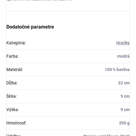
Dodatočné parametre
Kategória
:
Hračky
Farba
:
modrá
Materiál
:
100 % bavlna
Dĺžka
:
22 cm
Šírka
:
9 cm
Výška
:
9 cm
Hmotnosť
:
200 g