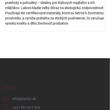
praktický a pohodlný – ideálny pre štýlových majiteľov a ich
miláčikov.
Laboni kladie veľký dôraz na ekologickú zodpovednosť.
Používajú len certifikované materiály, ktoré sú šetrné k životnému
prostrediu, a výroba prebieha za etických podmienok, čo zaručuje
vysokú kvalitu a dlhú životnosť produktov.
Z
á
p
ä
t
i
KONTAKT
e
info
@
purrzo.sk
‭+421 951 017 339‬