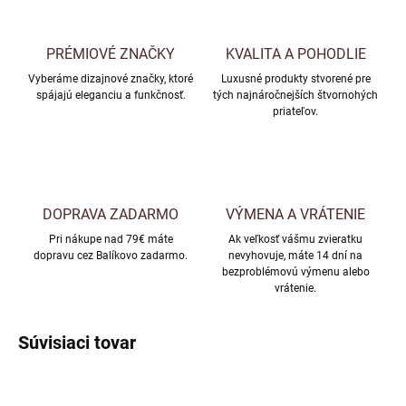
PRÉMIOVÉ ZNAČKY
KVALITA A POHODLIE
Vyberáme dizajnové značky, ktoré
Luxusné produkty stvorené pre
spájajú eleganciu a funkčnosť.
tých najnáročnejších štvornohých
priateľov.
DOPRAVA ZADARMO
VÝMENA A VRÁTENIE
Pri nákupe nad 79€ máte
Ak veľkosť vášmu zvieratku
dopravu cez Balíkovo zadarmo.
nevyhovuje, máte 14 dní na
bezproblémovú výmenu alebo
vrátenie.
Súvisiaci tovar