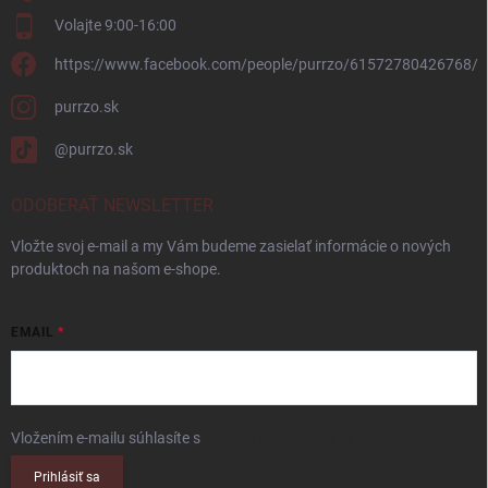
Volajte 9:00-16:00
https://www.facebook.com/people/purrzo/61572780426768/
purrzo.sk
@purrzo.sk
ODOBERAŤ NEWSLETTER
Vložte svoj e-mail a my Vám budeme zasielať informácie o nových
produktoch na našom e-shope.
EMAIL
Vložením e-mailu súhlasíte s
podmienkami ochrany osobných údajov
Prihlásiť sa