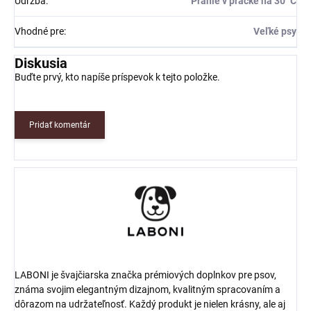
Údržba
:
Pranie v práčke na 30 °C
Vhodné pre
:
Veľké psy
Diskusia
Buďte prvý, kto napíše príspevok k tejto položke.
Pridať komentár
LABONI je švajčiarska značka prémiových doplnkov pre psov,
známa svojim elegantným dizajnom, kvalitným spracovaním a
dôrazom na udržateľnosť. Každý produkt je nielen krásny, ale aj