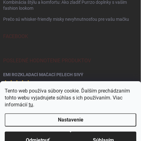
Kombinácia štýlu a komfortu: Ako zladiť Purrzo doplnky s vaším
fashion lookom
Prečo sú whisker-friendly misky nevyhnutnosťou pre vašu mačku
FACEBOOK
POSLEDNÉ HODNOTENIE PRODUKTOV
EMI ROZKLADACÍ MAČACÍ PELECH SIVÝ
Tento web používa súbory cookie. Ďalším prechádzaním
tohto webu vyjadrujete súhlas s ich používaním. Viac
informácií
tu
.
Nastavenie
Copyright 2026
Purrzo.sk
. Všetky práva vyhradené.
Odmietnuť
Súhlasím