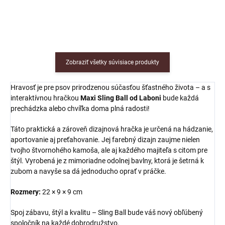
hádzanie aj preťahovanie!
Zobraziť všetky súvisiace produkty
Hravosť je pre psov prirodzenou súčasťou šťastného života – a s
interaktívnou hračkou
Maxi Sling Ball od Laboni
bude každá
prechádzka alebo chvíľka doma plná radosti!
Táto praktická a zároveň dizajnová hračka je určená na hádzanie,
aportovanie aj preťahovanie. Jej farebný dizajn zaujme nielen
tvojho štvornohého kamoša, ale aj každého majiteľa s citom pre
štýl. Vyrobená je z mimoriadne odolnej bavlny, ktorá je šetrná k
zubom a navyše sa dá jednoducho oprať v práčke.
Rozmery:
22 × 9 × 9 cm
Spoj zábavu, štýl a kvalitu – Sling Ball bude váš nový obľúbený
spoločník na každé dobrodružstvo.