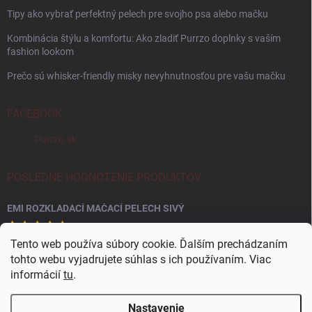
Tipy ako vybrať perfektný pelech pre svojho psa alebo mačku
Kombinácia štýlu a komfortu: Ako zladiť Purrzo doplnky s vaším
fashion lookom
Prečo sú whisker-friendly misky nevyhnutnosťou pre vašu mačku
FACEBOOK
Purrzo.sk
POSLEDNÉ HODNOTENIE PRODUKTOV
EMI ROZKLADACÍ MAČACÍ PELECH SIVÝ
Tento web používa súbory cookie. Ďalším prechádzaním
tohto webu vyjadrujete súhlas s ich používaním. Viac
informácií
tu
.
Nastavenie