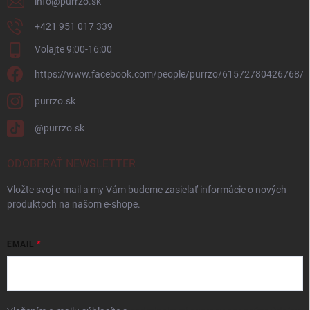
info
@
purrzo.sk
‭+421 951 017 339‬
Volajte 9:00-16:00
https://www.facebook.com/people/purrzo/61572780426768/
purrzo.sk
@purrzo.sk
ODOBERAŤ NEWSLETTER
Vložte svoj e-mail a my Vám budeme zasielať informácie o nových
produktoch na našom e-shope.
EMAIL