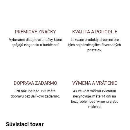
PRÉMIOVÉ ZNAČKY
KVALITA A POHODLIE
Vyberáme dizajnové značky, ktoré
Luxusné produkty stvorené pre
spájajú eleganciu a funkčnosť.
tých najnáročnejších štvornohých
priateľov.
DOPRAVA ZADARMO
VÝMENA A VRÁTENIE
Pri nákupe nad 79€ máte
Ak veľkosť vášmu zvieratku
dopravu cez Balíkovo zadarmo.
nevyhovuje, máte 14 dní na
bezproblémovú výmenu alebo
vrátenie.
Súvisiaci tovar