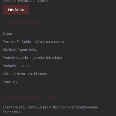
Vložením e-mailu súhlasíte s
podmienkami ochrany osobných údajov
Prihlásiť sa
INFORMÁCIE PRE VÁS
O nás
Purrfect Fit Guide – Návod na meranie
Obchodné podmienky
Podmienky ochrany osobných údajov
Dodanie a platba
Vrátenie tovaru a reklamácia
Kontakty
ZVIERACÍ SVET PLNÝ INŠPIRÁCIÍ
Tašky pre psov: štýlový a praktický doplnok pre každodenné
prechádzky