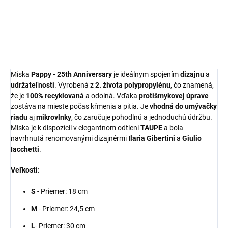
protišmyková, vhodná do
vodeodolná, odolná voči
umývačky aj mikrovlnky.
vysokým teplotám. Vyrobená v
Navrhnutá renomovanými
Taliansku.
dizajnérmi. Vyrobené...
Miska
Pappy - 25th Anniversary
je ideálnym spojením
dizajnu
a
udržateľnosti
. Vyrobená z
2. života polypropylénu
, čo znamená,
že je
100% recyklovaná
a odolná. Vďaka
protišmykovej úprave
zostáva na mieste počas kŕmenia a pitia. Je
vhodná do umývačky
riadu
aj
mikrovlnky
, čo zaručuje pohodlnú a jednoduchú údržbu.
Miska je k dispozícii v elegantnom odtieni
TAUPE
a bola
navrhnutá renomovanými dizajnérmi
Ilaria Gibertini
a
Giulio
Iacchetti
.
Veľkosti:
S
- Priemer: 18 cm
M
- Priemer: 24,5 cm
L
- Priemer: 30 cm