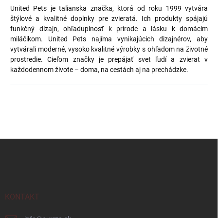
United Pets je talianska značka, ktorá od roku 1999 vytvára
štýlové a kvalitné doplnky pre zvieratá. Ich produkty spájajú
funkčný dizajn, ohľaduplnosť k prírode a lásku k domácim
miláčikom. United Pets najíma vynikajúcich dizajnérov, aby
vytvárali moderné, vysoko kvalitné výrobky s ohľadom na životné
prostredie. Cieľom značky je prepájať svet ľudí a zvierat v
každodennom živote – doma, na cestách aj na prechádzke.
Z
á
p
ä
t
i
KONTAKT
e