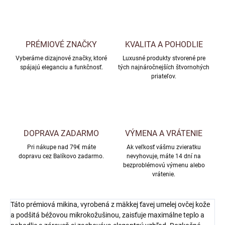
PRÉMIOVÉ ZNAČKY
KVALITA A POHODLIE
Vyberáme dizajnové značky, ktoré
Luxusné produkty stvorené pre
spájajú eleganciu a funkčnosť.
tých najnáročnejších štvornohých
priateľov.
DOPRAVA ZADARMO
VÝMENA A VRÁTENIE
Pri nákupe nad 79€ máte
Ak veľkosť vášmu zvieratku
dopravu cez Balíkovo zadarmo.
nevyhovuje, máte 14 dní na
bezproblémovú výmenu alebo
vrátenie.
Táto prémiová mikina, vyrobená z mäkkej ťavej umelej ovčej kože
a podšitá béžovou mikrokožušinou, zaisťuje maximálne teplo a