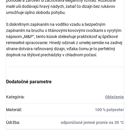
pohodlie a zároveň si zachováva elegantný vzhľad. Rozkošné
malé uši dodávajú hravý nádych, zatiaľ čo dizajn bez rukávov
umožňuje úplnú slobodu pohybu.
S diskrétnym zapínaním na vodítko vzadu a bezpečným
zapínaním na bruchu s titánovými kovovými cvočkami s vyrytým
nápisom „M&P“, tento kúsok stelesňuje praktickosť aj špičkové
remeselné spracovanie. Hnedý odznak z umelej semiše na zadnej
strane dotvára rafinovaný dizajn, vďaka čomu je to perfektný
doplnok na štýlové prechádzky v chladnom počasí.
Dodatočné parametre
Kategória
:
Oblečenie
Materiál
:
100 % polyester
Údržba
:
odporúčané jemné pranie na 30 °C