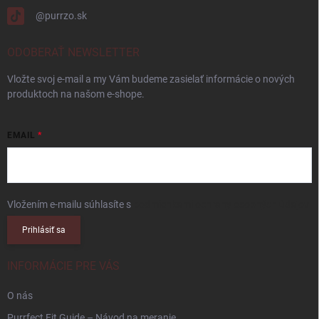
@purrzo.sk
ODOBERAŤ NEWSLETTER
Vložte svoj e-mail a my Vám budeme zasielať informácie o nových
produktoch na našom e-shope.
EMAIL
Vložením e-mailu súhlasíte s
podmienkami ochrany osobných údajov
Prihlásiť sa
INFORMÁCIE PRE VÁS
O nás
Purrfect Fit Guide – Návod na meranie