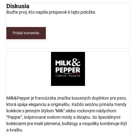
Diskusia
Buďte prvý, kto napíše príspevok k tejto položke.
Pridať komentár
Milk&Pepper je francúzska značka luxusných doplnkov pre psov,
ktorá spája eleganciu a originalitu. Každú sezónu prináša trendy
kolekcie s jemným štýlom "Milk" alebo rockovým nádychom
"Pepper", inšpirované svetom módy a dizajnu. So špeciálnymi
kolekciami pre malé plemená, bulldogy a mopslíky kombinuje štýl
a kvalitu.