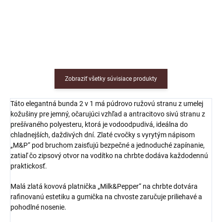
Navy – rafinovanou zimnou
kombináciou pohodlia, šarmu a
nevyhnutnosťou určenou pre
funkčnosti pre malé a stredne
malé a stredne veľké psy.
veľké psy.
Zobraziť všetky súvisiace produkty
Táto elegantná bunda 2 v 1 má púdrovo ružovú stranu z umelej
kožušiny pre jemný, očarujúci vzhľad a antracitovo sivú stranu z
prešívaného polyesteru, ktorá je vodoodpudivá, ideálna do
chladnejších, daždivých dní. Zlaté cvočky s vyrytým nápisom
„M&P“ pod bruchom zaisťujú bezpečné a jednoduché zapínanie,
zatiaľ čo zipsový otvor na vodítko na chrbte dodáva každodennú
praktickosť.
Malá zlatá kovová platnička „Milk&Pepper“ na chrbte dotvára
rafinovanú estetiku a gumička na chvoste zaručuje priliehavé a
pohodlné nosenie.