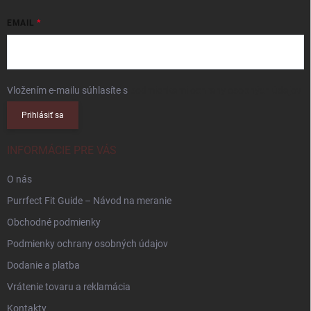
EMAIL
Vložením e-mailu súhlasíte s
podmienkami ochrany osobných údajov
Prihlásiť sa
INFORMÁCIE PRE VÁS
O nás
Purrfect Fit Guide – Návod na meranie
Obchodné podmienky
Podmienky ochrany osobných údajov
Dodanie a platba
Vrátenie tovaru a reklamácia
Kontakty