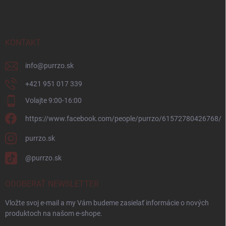
p
ä
t
i
KONTAKT
e
info
@
purrzo.sk
‭+421 951 017 339‬
Volajte 9:00-16:00
https://www.facebook.com/people/purrzo/61572780426768/
purrzo.sk
@purrzo.sk
ODOBERAŤ NEWSLETTER
Vložte svoj e-mail a my Vám budeme zasielať informácie o nových
produktoch na našom e-shope.