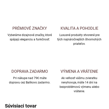
PRÉMIOVÉ ZNAČKY
KVALITA A POHODLIE
Vyberáme dizajnové značky, ktoré
Luxusné produkty stvorené pre
spájajú eleganciu a funkčnosť.
tých najnáročnejších štvornohých
priateľov.
DOPRAVA ZADARMO
VÝMENA A VRÁTENIE
Pri nákupe nad 79€ máte
Ak veľkosť vášmu zvieratku
dopravu cez Balíkovo zadarmo.
nevyhovuje, máte 14 dní na
bezproblémovú výmenu alebo
vrátenie.
Súvisiaci tovar