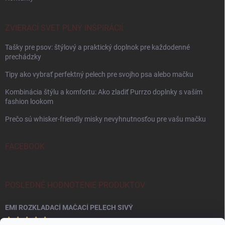
ZVIERACÍ SVET PLNÝ INŠPIRÁCIÍ
Tašky pre psov: štýlový a praktický doplnok pre každodenné
prechádzky
Tipy ako vybrať perfektný pelech pre svojho psa alebo mačku
Kombinácia štýlu a komfortu: Ako zladiť Purrzo doplnky s vaším
fashion lookom
Prečo sú whisker-friendly misky nevyhnutnosťou pre vašu mačku
FACEBOOK
POSLEDNÉ HODNOTENIE PRODUKTOV
EMI ROZKLADACÍ MAČACÍ PELECH SIVÝ