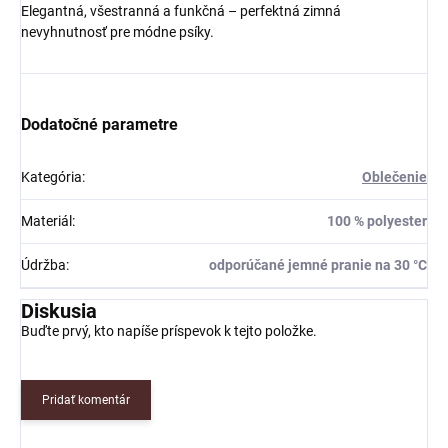
Elegantná, všestranná a funkčná – perfektná zimná
nevyhnutnosť pre módne psíky.
Dodatočné parametre
Kategória
:
Oblečenie
Materiál
:
100 % polyester
Údržba
:
odporúčané jemné pranie na 30 °C
Diskusia
Buďte prvý, kto napíše príspevok k tejto položke.
Pridať komentár