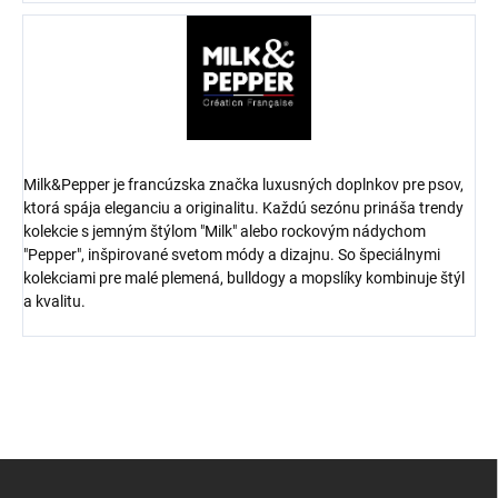
Milk&Pepper je francúzska značka luxusných doplnkov pre psov,
ktorá spája eleganciu a originalitu. Každú sezónu prináša trendy
kolekcie s jemným štýlom "Milk" alebo rockovým nádychom
"Pepper", inšpirované svetom módy a dizajnu. So špeciálnymi
kolekciami pre malé plemená, bulldogy a mopslíky kombinuje štýl
a kvalitu.
Z
á