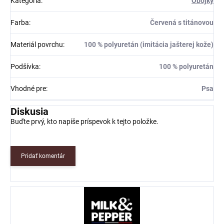
Kategória
:
Obojky
Farba
:
Červená s titánovou
Materiál povrchu
:
100 % polyuretán (imitácia jašterej kože)
Podšívka
:
100 % polyuretán
Vhodné pre
:
Psa
Diskusia
Buďte prvý, kto napíše príspevok k tejto položke.
Pridať komentár