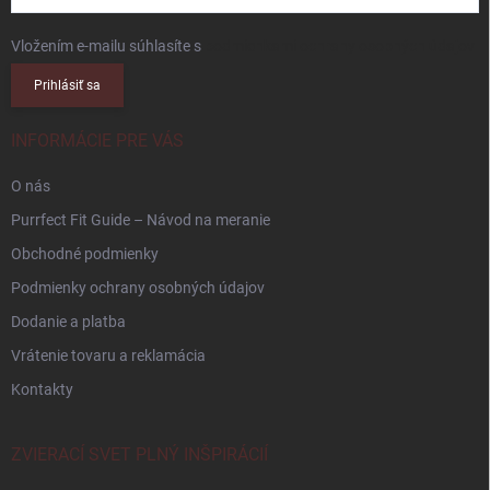
Vložením e-mailu súhlasíte s
podmienkami ochrany osobných údajov
Prihlásiť sa
INFORMÁCIE PRE VÁS
O nás
Purrfect Fit Guide – Návod na meranie
Obchodné podmienky
Podmienky ochrany osobných údajov
Dodanie a platba
Vrátenie tovaru a reklamácia
Kontakty
ZVIERACÍ SVET PLNÝ INŠPIRÁCIÍ