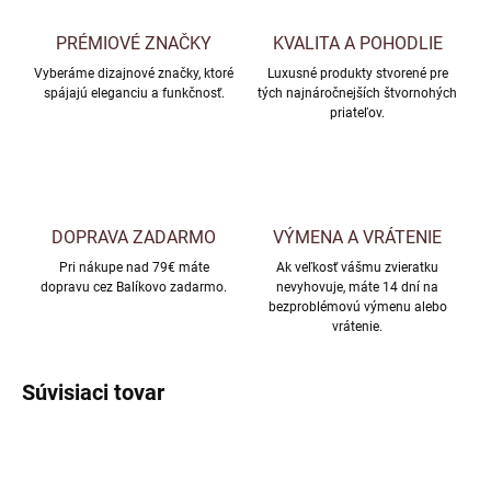
PRÉMIOVÉ ZNAČKY
KVALITA A POHODLIE
Vyberáme dizajnové značky, ktoré
Luxusné produkty stvorené pre
spájajú eleganciu a funkčnosť.
tých najnáročnejších štvornohých
priateľov.
DOPRAVA ZADARMO
VÝMENA A VRÁTENIE
Pri nákupe nad 79€ máte
Ak veľkosť vášmu zvieratku
dopravu cez Balíkovo zadarmo.
nevyhovuje, máte 14 dní na
bezproblémovú výmenu alebo
vrátenie.
Súvisiaci tovar