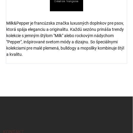
Milk&Pepper je francúzska značka luxusných doplnkov pre psov,
ktorá spája eleganciu a originalitu. Každú sezónu prináša trendy
kolekcie s jemným štýlom "Milk" alebo rockovým nádychom
"Pepper", inšpirované svetom módy a dizajnu. So špeciálnymi
kolekciami pre malé plemená, bulldogy a mopslíky kombinuje štýl
a kvalitu.
Z
á
p
ä
t
i
KONTAKT