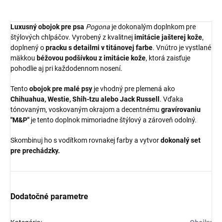
Luxusný obojok pre psa
Pogona
je dokonalým doplnkom pre
štýlových chlpáčov. Vyrobený z kvalitnej
imitácie jašterej kože
,
doplnený o
pracku s detailmi v titánovej farbe
. Vnútro je vystlané
mäkkou
béžovou podšívkou z imitácie kože
, ktorá zaisťuje
pohodlie aj pri každodennom nosení.
Tento
obojok pre malé psy
je vhodný pre plemená ako
Chihuahua, Westie, Shih-tzu alebo Jack Russell
. Vďaka
tónovaným, voskovaným okrajom a decentnému
gravírovaniu
"M&P"
je tento doplnok mimoriadne štýlový a zároveň odolný.
Skombinuj ho s vodítkom rovnakej farby a vytvor
dokonalý set
pre prechádzky.
Dodatočné parametre