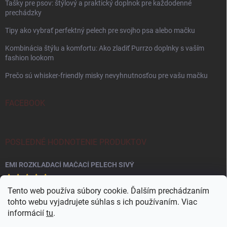
Tašky pre psov: štýlový a praktický doplnok pre každodenné
prechádzky
Tipy ako vybrať perfektný pelech pre svojho psa alebo mačku
Kombinácia štýlu a komfortu: Ako zladiť Purrzo doplnky s vaším
fashion lookom
Prečo sú whisker-friendly misky nevyhnutnosťou pre vašu mačku
FACEBOOK
POSLEDNÉ HODNOTENIE PRODUKTOV
EMI ROZKLADACÍ MAČACÍ PELECH SIVÝ
Tento web používa súbory cookie. Ďalším prechádzaním
tohto webu vyjadrujete súhlas s ich používaním. Viac
informácií
tu
.