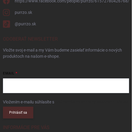
https://www.facebook.com/people/purrzo/61572780426768/
purrzo.sk
@purrzo.sk
ODOBERAŤ NEWSLETTER
Vložte svoj e-mail a my Vám budeme zasielať informácie o nových
produktoch na našom e-shope.
EMAIL
Vložením e-mailu súhlasíte s
podmienkami ochrany osobných údajov
Prihlásiť sa
INFORMÁCIE PRE VÁS