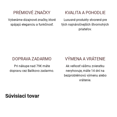
PRÉMIOVÉ ZNAČKY
KVALITA A POHODLIE
Vyberáme dizajnové značky, ktoré
Luxusné produkty stvorené pre
spájajú eleganciu a funkčnosť.
tých najnáročnejších štvornohých
priateľov.
DOPRAVA ZADARMO
VÝMENA A VRÁTENIE
Pri nákupe nad 79€ máte
Ak veľkosť vášmu zvieratku
dopravu cez Balíkovo zadarmo.
nevyhovuje, máte 14 dní na
bezproblémovú výmenu alebo
vrátenie.
Súvisiaci tovar