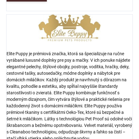
Elite Puppy je prémiová značka, ktorá sa špecializuje na ručne
vyrábané luxusné doplnky pre psy a mačky.
V ich ponuke nájdete
elegantné pelechy, štýlové obojky, postroje, vodítka, hračky, deky,
cestovné tašky, autosedačky, módne doplnky a nábytok pre
domácich miláčikov.
Každý produkt je navrhnutý s dôrazom na
kvalitu, pohodlie a estetiku, aby spĺňal najvyššie štandardy
starostlivosti o zvieratá.
Elite Puppy kombinuje funkčnosť s
moderným dizajnom, čím vytvára štýlové a praktické riešenia pre
každodenný život s domácimi miláčikmi. Elite Puppy používa
prémiové tkaniny s certifikátmi Oeko-Tex, ktoré sú bezpečné a
šetrné k miláčikom. Látky s technológiou Pet Proof sú odolné voči
škrabancom a bežnému opotrebovaniu. Velvet materiál, vyrobený
s Cleanaboo technológiou, odpudzuje škvrny a ľahko sa čistí –
stačí vlhká utierka alebo opláchnutie vodou.