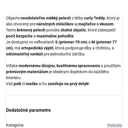
Objavte
neodolateľne mäkký pelech
z látky
curly Teddy
, ktorý je
ako stvorený pre
náročných miláčikov
aj
majiteľov s vkusom
.
Tento
krémový pelech
ponúka
útulné objatie
, ktoré zabezpečí
pocit bezpečia
a
maximálne pohodlie
.
Je dostupný vo veľkostiach
S (priemer 70 cm)
a
M (priemer 77
cm)
, má
ortopedickú výplň
, ktorá podporuje kĺby a chrbticu, a
odnímateľný vankúš
pre jednoduchú údržbu.
Vďaka
modernému dizajnu
,
kvalitnému spracovaniu
a použitým
prémiovým materiálom
je ideálnym doplnkom do každého
interiéru.
Váš
psík
či
mačka
si ho
zamiluje na prvý dotyk
!
Dodatočné parametre
Kategória
:
Pelechy