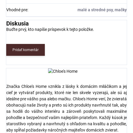
Vhodné pre
:
malé a stredné psy, mačky
Diskusia
Buďte prvý, kto napíše príspevok k tejto položke.
Pridať komentár
Značka Chloe's Home vznikla z lásky k domácim miláčikom a jej
cieľ je vytvárať produkty, ktoré nie len skvele vyzerajú, ale sú aj
ideálne pre vášho psa alebo mačku. Chloe's Home verí, že zvieratá
obohacujú naše životy a preto sú ich produkty navrhnuté tak, aby
sa hodili do vášho interiéru a zároveň poskytovali maximálne
pohodlie a bezpečnosť vašim najlepším priateľom. Každý kúsok je
starostlivo vybraný a navrhnutý s ohľadom na kvalitu a pohodlie,
aby spĺňal požiadavky náročných majiteľov domácich zvierat.