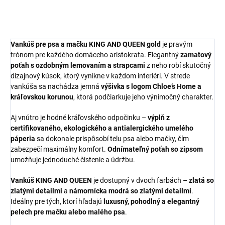
nádych elegancie. Vyplnený je...
Vankúš pre psa a mačku KING AND QUEEN gold
je pravým
trónom pre každého domáceho aristokrata. Elegantný
zamatový
poťah s ozdobným lemovaním a strapcami
z neho robí skutočný
dizajnový kúsok, ktorý vynikne v každom interiéri. V strede
vankúša sa nachádza jemná
výšivka s logom Chloe’s Home a
kráľovskou korunou
, ktorá podčiarkuje jeho výnimočný charakter.
Aj vnútro je hodné kráľovského odpočinku –
výplň z
certifikovaného, ekologického a antialergického umelého
páperia
sa dokonale prispôsobí telu psa alebo mačky, čím
zabezpečí maximálny komfort.
Odnímateľný poťah so zipsom
umožňuje jednoduché čistenie a údržbu.
Vankúš KING AND QUEEN
je dostupný v dvoch farbách –
zlatá so
zlatými detailmi
a
námornícka modrá so zlatými detailmi
.
Ideálny pre tých, ktorí hľadajú
luxusný, pohodlný a elegantný
pelech pre mačku alebo malého psa
.