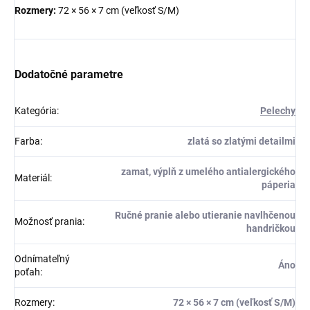
Rozmery:
72 × 56 × 7 cm (veľkosť S/M)
Dodatočné parametre
Kategória
:
Pelechy
Farba
:
zlatá so zlatými detailmi
zamat, výplň z umelého antialergického
Materiál
:
páperia
Ručné pranie alebo utieranie navlhčenou
Možnosť prania
:
handričkou
Odnímateľný
Áno
poťah
:
Rozmery
:
72 × 56 × 7 cm (veľkosť S/M)