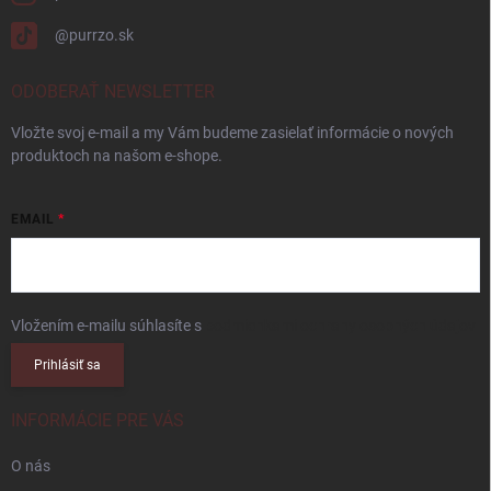
@purrzo.sk
ODOBERAŤ NEWSLETTER
Vložte svoj e-mail a my Vám budeme zasielať informácie o nových
produktoch na našom e-shope.
EMAIL
Vložením e-mailu súhlasíte s
podmienkami ochrany osobných údajov
Prihlásiť sa
INFORMÁCIE PRE VÁS
O nás