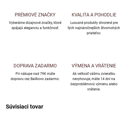
PRÉMIOVÉ ZNAČKY
KVALITA A POHODLIE
Vyberáme dizajnové značky, ktoré
Luxusné produkty stvorené pre
spájajú eleganciu a funkčnosť.
tých najnáročnejších štvornohých
priateľov.
DOPRAVA ZADARMO
VÝMENA A VRÁTENIE
Pri nákupe nad 79€ máte
Ak veľkosť vášmu zvieratku
dopravu cez Balíkovo zadarmo.
nevyhovuje, máte 14 dní na
bezproblémovú výmenu alebo
vrátenie.
Súvisiaci tovar