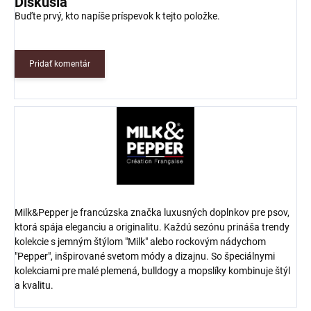
Diskusia
Buďte prvý, kto napíše príspevok k tejto položke.
Pridať komentár
Milk&Pepper je francúzska značka luxusných doplnkov pre psov,
ktorá spája eleganciu a originalitu. Každú sezónu prináša trendy
kolekcie s jemným štýlom "Milk" alebo rockovým nádychom
"Pepper", inšpirované svetom módy a dizajnu. So špeciálnymi
kolekciami pre malé plemená, bulldogy a mopslíky kombinuje štýl
a kvalitu.