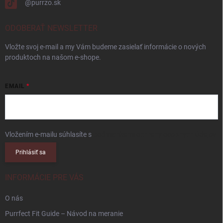
@purrzo.sk
ODOBERAŤ NEWSLETTER
Vložte svoj e-mail a my Vám budeme zasielať informácie o nových
produktoch na našom e-shope.
EMAIL
Vložením e-mailu súhlasíte s
podmienkami ochrany osobných údajov
Prihlásiť sa
INFORMÁCIE PRE VÁS
O nás
Purrfect Fit Guide – Návod na meranie