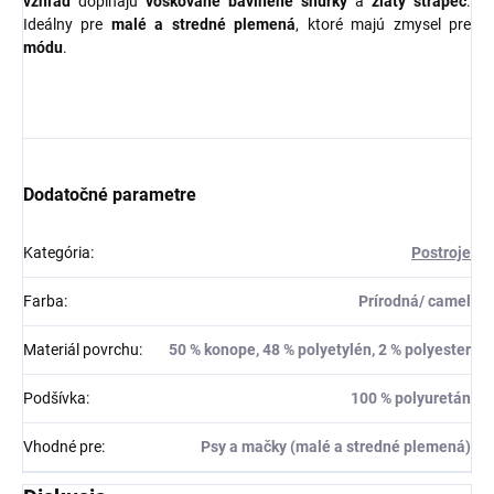
vzhľad
dopĺňajú
voskované bavlnené šnúrky
a
zlatý strapec
.
Ideálny pre
malé a stredné plemená
, ktoré majú zmysel pre
módu
.
Dodatočné parametre
Kategória
:
Postroje
Farba
:
Prírodná/ camel
Materiál povrchu
:
50 % konope, 48 % polyetylén, 2 % polyester
Podšívka
:
100 % polyuretán
Vhodné pre
:
Psy a mačky (malé a stredné plemená)