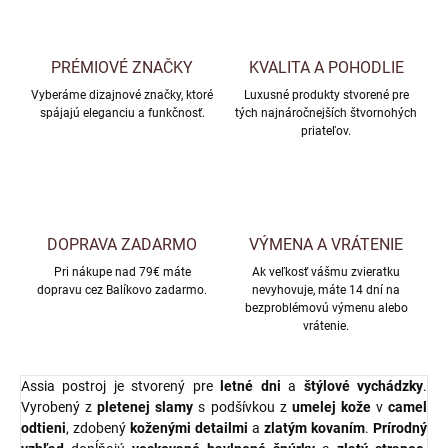
PRÉMIOVÉ ZNAČKY
KVALITA A POHODLIE
Vyberáme dizajnové značky, ktoré
Luxusné produkty stvorené pre
spájajú eleganciu a funkčnosť.
tých najnáročnejších štvornohých
priateľov.
DOPRAVA ZADARMO
VÝMENA A VRÁTENIE
Pri nákupe nad 79€ máte
Ak veľkosť vášmu zvieratku
dopravu cez Balíkovo zadarmo.
nevyhovuje, máte 14 dní na
bezproblémovú výmenu alebo
vrátenie.
Assia postroj je stvorený pre
letné dni
a
štýlové vychádzky
.
Vyrobený z
pletenej slamy
s podšívkou z
umelej kože
v
camel
odtieni
, zdobený
koženými detailmi
a
zlatým kovaním
.
Prírodný