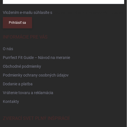
Vložením e-mailu súhlasíte s
podmienkami ochrany osobných údajov
Prihlásiť sa
INFORMÁCIE PRE VÁS
O nás
Purrfect Fit Guide – Návod na meranie
Obchodné podmienky
Podmienky ochrany osobných údajov
Dodanie a platba
Vrátenie tovaru a reklamácia
Kontakty
ZVIERACÍ SVET PLNÝ INŠPIRÁCIÍ