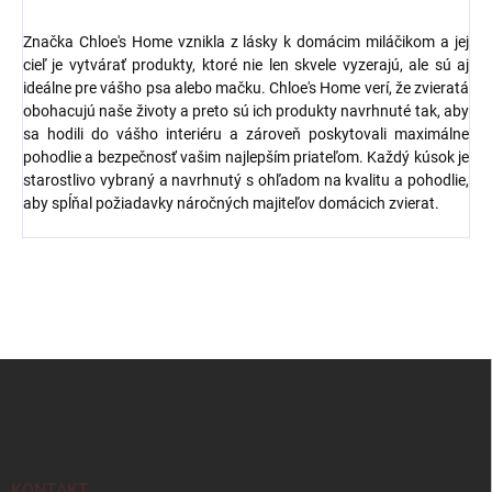
Značka Chloe's Home vznikla z lásky k domácim miláčikom a jej
cieľ je vytvárať produkty, ktoré nie len skvele vyzerajú, ale sú aj
ideálne pre vášho psa alebo mačku. Chloe's Home verí, že zvieratá
obohacujú naše životy a preto sú ich produkty navrhnuté tak, aby
sa hodili do vášho interiéru a zároveň poskytovali maximálne
pohodlie a bezpečnosť vašim najlepším priateľom. Každý kúsok je
starostlivo vybraný a navrhnutý s ohľadom na kvalitu a pohodlie,
aby spĺňal požiadavky náročných majiteľov domácich zvierat.
Z
á
p
ä
t
i
KONTAKT