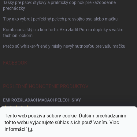
Tašky pre psov: štýlový a praktický doplnok pre každodenné
prechádzky
Tipy ako vybrať perfektný pelech pre svojho psa alebo mačku
Kombinácia štýlu a komfortu: Ako zladiť Purrzo doplnky s vaším
fashion lookom
Prečo sú whisker-friendly misky nevyhnutnosťou pre vašu mačku
FACEBOOK
POSLEDNÉ HODNOTENIE PRODUKTOV
EMI ROZKLADACÍ MAČACÍ PELECH SIVÝ
Tento web používa súbory cookie. Ďalším prechádzaním
tohto webu vyjadrujete súhlas s ich používaním. Viac
informácií
tu
.