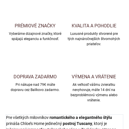
PRÉMIOVÉ ZNAČKY
KVALITA A POHODLIE
Vyberáme dizajnové značky, ktoré
Luxusné produkty stvorené pre
spájajú eleganciu a funkčnosť.
tých najnáročnejších štvornohých
priateľov.
DOPRAVA ZADARMO
VÝMENA A VRÁTENIE
Pri nákupe nad 79€ máte
Ak veľkosť vášmu zvieratku
dopravu cez Balíkovo zadarmo.
nevyhovuje, máte 14 dní na
bezproblémovú výmenu alebo
vrátenie.
Pre všetkých milovníkov
romantického a elegantného štýlu
prináša Chloe’s Home jedinečný
postroj Tuscany
, ktorý je