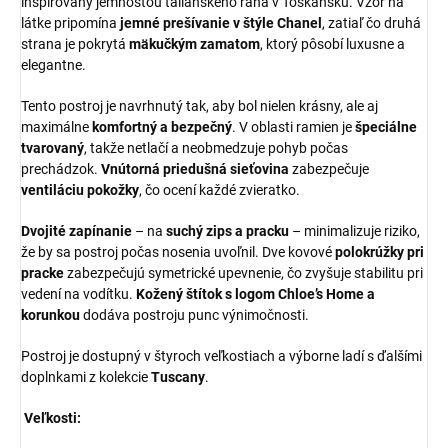
inšpirovaný jemnosťou talianskeho rána v Toskánsku. Vzor na
látke pripomína
jemné prešívanie v štýle Chanel
, zatiaľ čo druhá
strana je pokrytá
mäkučkým zamatom
, ktorý pôsobí luxusne a
elegantne.
Tento postroj je navrhnutý tak, aby bol nielen krásny, ale aj
maximálne
komfortný a bezpečný
. V oblasti ramien je
špeciálne
tvarovaný
, takže netlačí a neobmedzuje pohyb počas
prechádzok.
Vnútorná priedušná sieťovina
zabezpečuje
ventiláciu pokožky
, čo ocení každé zvieratko.
Dvojité zapínanie
– na
suchý zips a pracku
– minimalizuje riziko,
že by sa postroj počas nosenia uvoľnil. Dve kovové
polokrúžky pri
pracke
zabezpečujú symetrické upevnenie, čo zvyšuje stabilitu pri
vedení na vodítku.
Kožený štítok s logom Chloe’s Home a
korunkou
dodáva postroju punc výnimočnosti.
Postroj je dostupný v štyroch veľkostiach a výborne ladí s ďalšími
doplnkami z kolekcie
Tuscany
.
Veľkosti: