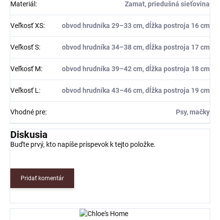
Materiál
:
Zamat, priedušná sieťovina
Veľkosť XS
:
obvod hrudníka 29–33 cm, dĺžka postroja 16 cm
Veľkosť S
:
obvod hrudníka 34–38 cm, dĺžka postroja 17 cm
Veľkosť M
:
obvod hrudníka 39–42 cm, dĺžka postroja 18 cm
Veľkosť L
:
obvod hrudníka 43–46 cm, dĺžka postroja 19 cm
Vhodné pre
:
Psy, mačky
Diskusia
Buďte prvý, kto napíše príspevok k tejto položke.
Pridať komentár