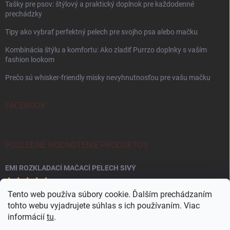
Tašky pre psov: štýlový a praktický doplnok pre každodenné
prechádzky
Tipy ako vybrať perfektný pelech pre svojho psa alebo mačku
Kombinácia štýlu a komfortu: Ako zladiť Purrzo doplnky s vaším
fashion lookom
Prečo sú whisker-friendly misky nevyhnutnosťou pre vašu mačku
FACEBOOK
POSLEDNÉ HODNOTENIE PRODUKTOV
EMI ROZKLADACÍ MAČACÍ PELECH SIVÝ
Tento web používa súbory cookie. Ďalším prechádzaním
tohto webu vyjadrujete súhlas s ich používaním. Viac
informácií
tu
.