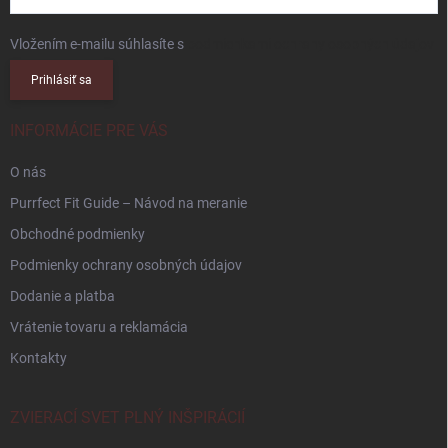
Vložením e-mailu súhlasíte s
podmienkami ochrany osobných údajov
Prihlásiť sa
INFORMÁCIE PRE VÁS
O nás
Purrfect Fit Guide – Návod na meranie
Obchodné podmienky
Podmienky ochrany osobných údajov
Dodanie a platba
Vrátenie tovaru a reklamácia
Kontakty
ZVIERACÍ SVET PLNÝ INŠPIRÁCIÍ