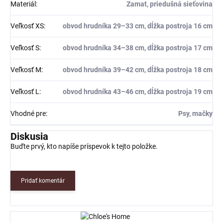
Materiál
:
Zamat, priedušná sieťovina
Veľkosť XS
:
obvod hrudníka 29–33 cm, dĺžka postroja 16 cm
Veľkosť S
:
obvod hrudníka 34–38 cm, dĺžka postroja 17 cm
Veľkosť M
:
obvod hrudníka 39–42 cm, dĺžka postroja 18 cm
Veľkosť L
:
obvod hrudníka 43–46 cm, dĺžka postroja 19 cm
Vhodné pre
:
Psy, mačky
Diskusia
Buďte prvý, kto napíše príspevok k tejto položke.
Pridať komentár