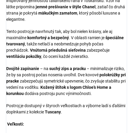
inšpirovaný jemnosťou talianskeho rána v Toskánsku. Vzor na
látke pripomína
jemné prešívanie v štýle Chanel
, zatiaľ čo druhá
strana je pokrytá
mäkučkým zamatom
, ktorý pôsobí luxusne a
elegantne.
Tento postroj je navrhnutý tak, aby bol nielen krásny, ale aj
maximálne
komfortný a bezpečný
. V oblasti ramien je
špeciálne
tvarovaný
, takže netlačí a neobmedzuje pohyb počas
prechádzok.
Vnútorná priedušná sieťovina
zabezpečuje
ventiláciu pokožky
, čo ocení každé zvieratko.
Dvojité zapínanie
– na
suchý zips a pracku
– minimalizuje riziko,
že by sa postroj počas nosenia uvoľnil. Dve kovové
polokrúžky pri
pracke
zabezpečujú symetrické upevnenie, čo zvyšuje stabilitu pri
vedení na vodítku.
Kožený štítok s logom Chloe’s Home a
korunkou
dodáva postroju punc výnimočnosti.
Postroj je dostupný v štyroch veľkostiach a výborne ladí s ďalšími
doplnkami z kolekcie
Tuscany
.
Veľkosti: