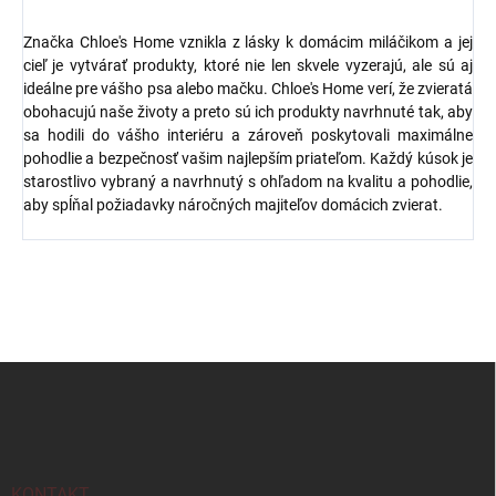
Značka Chloe's Home vznikla z lásky k domácim miláčikom a jej
cieľ je vytvárať produkty, ktoré nie len skvele vyzerajú, ale sú aj
ideálne pre vášho psa alebo mačku. Chloe's Home verí, že zvieratá
obohacujú naše životy a preto sú ich produkty navrhnuté tak, aby
sa hodili do vášho interiéru a zároveň poskytovali maximálne
pohodlie a bezpečnosť vašim najlepším priateľom. Každý kúsok je
starostlivo vybraný a navrhnutý s ohľadom na kvalitu a pohodlie,
aby spĺňal požiadavky náročných majiteľov domácich zvierat.
Z
á
p
ä
t
i
KONTAKT