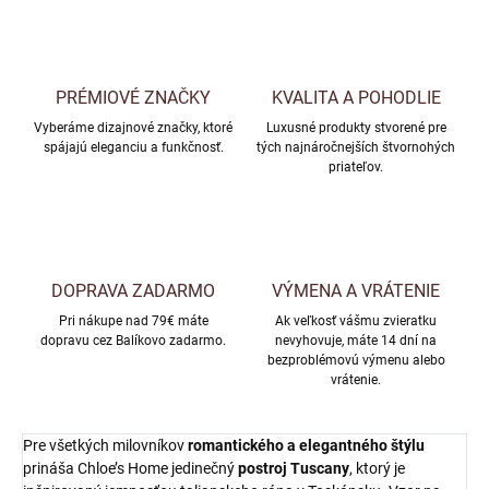
PRÉMIOVÉ ZNAČKY
KVALITA A POHODLIE
Vyberáme dizajnové značky, ktoré
Luxusné produkty stvorené pre
spájajú eleganciu a funkčnosť.
tých najnáročnejších štvornohých
priateľov.
DOPRAVA ZADARMO
VÝMENA A VRÁTENIE
Pri nákupe nad 79€ máte
Ak veľkosť vášmu zvieratku
dopravu cez Balíkovo zadarmo.
nevyhovuje, máte 14 dní na
bezproblémovú výmenu alebo
vrátenie.
Pre všetkých milovníkov
romantického a elegantného štýlu
prináša Chloe’s Home jedinečný
postroj Tuscany
, ktorý je