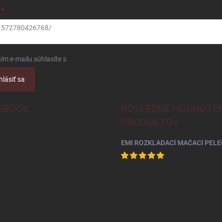
61572780426768/
ím e-mailu súhlasíte s
podmienkami ochrany osobných údajov
hlásiť sa
EBOOK
POSLEDNÉ HODNOTEN
PRODUKTOV