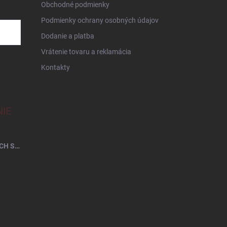
Obchodné podmienky
Podmienky ochrany osobných údajov
Dodanie a platba
Vrátenie tovaru a reklamácia
Kontakty
IE
EMI ROZKLADACÍ MAČACÍ PELECH SIVÝ