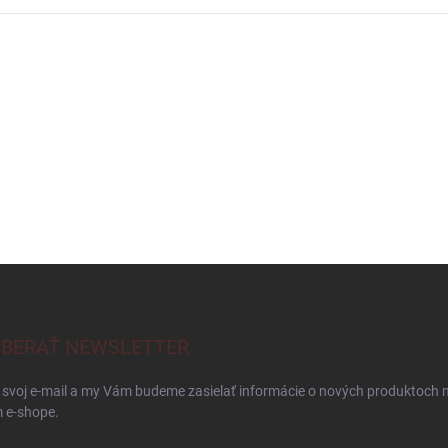
BERAŤ NEWSLETTER
 svoj e-mail a my Vám budeme zasielať informácie o nových produktoch 
 e-shope.