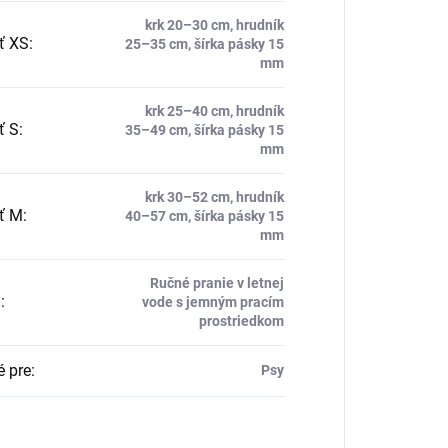
krk 20–30 cm, hrudník
ť XS
:
25–35 cm, šírka pásky 15
mm
krk 25–40 cm, hrudník
ť S
:
35–49 cm, šírka pásky 15
mm
krk 30–52 cm, hrudník
ť M
:
40–57 cm, šírka pásky 15
mm
Ručné pranie v letnej
a
:
vode s jemným pracím
prostriedkom
 pre
:
Psy