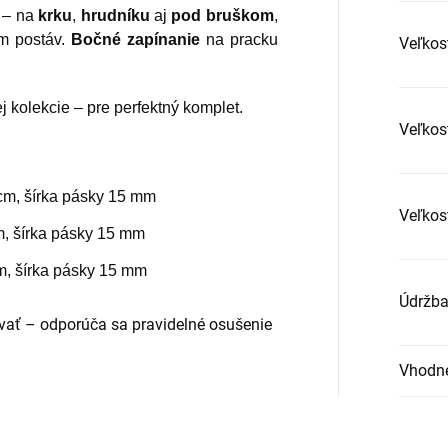
– na
krku
,
hrudníku
aj
pod bruškom
,
om postáv.
Bočné zapínanie
na pracku
Veľkos
j kolekcie – pre perfektný komplet.
Veľkos
cm, šírka pásky 15 mm
Veľkos
m, šírka pásky 15 mm
m, šírka pásky 15 mm
Údržb
ať – odporúča sa pravidelné osušenie
Vhodné