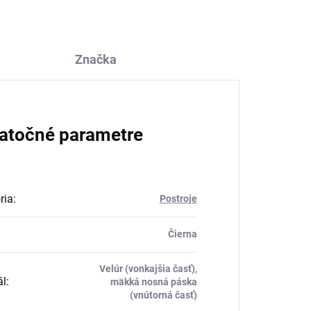
Značka
atočné parametre
ria
:
Postroje
Čierna
Velúr (vonkajšia časť),
ál
:
mäkká nosná páska
(vnútorná časť)