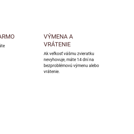
ARMO
VÝMENA A
VRÁTENIE
áte
Ak veľkosť vášmu zvieratku
nevyhovuje, máte 14 dní na
bezproblémovú výmenu alebo
vrátenie.