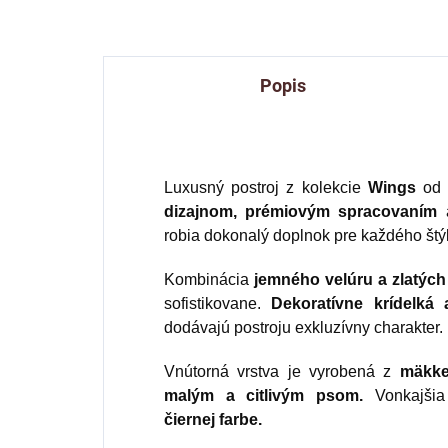
Popis
Luxusný postroj z kolekcie
Wings
od 
dizajnom, prémiovým spracovaním
robia dokonalý doplnok pre každého štý
Kombinácia
jemného velúru a zlatýc
sofistikovane.
Dekoratívne krídelk
dodávajú postroju exkluzívny charakter.
Vnútorná vrstva je vyrobená z
mäkke
malým a citlivým psom.
Vonkajšia 
čiernej farbe.