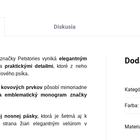
Diskusia
značky Petstories vyniká
elegantným
Dod
a
praktickými
detailmi
, ktoré z neho
lového psíka.
h kovových prvkov
pôsobí mimoriadne
Kategó
á a emblematický monogram značky
Farba
:
j nosnej pásky,
ktorá je šetrná aj k
strana žiari elegantným velúrom v
Materi