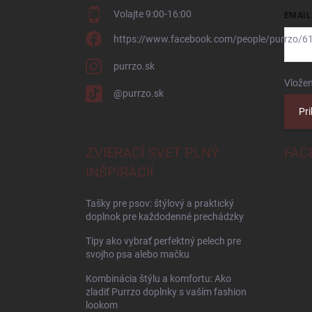
Volajte 9:00-16:00
EMAIL
https://www.facebook.com/people/purrzo/
purrzo.sk
Vložen
@purrzo.sk
Pri
ZVIERACÍ SVET PLNÝ
FAC
INŠPIRÁCIÍ
Tašky pre psov: štýlový a praktický
doplnok pre každodenné prechádzky
Tipy ako vybrať perfektný pelech pre
svojho psa alebo mačku
Kombinácia štýlu a komfortu: Ako
zladiť Purrzo doplnky s vaším fashion
lookom