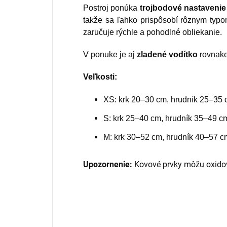
Postroj ponúka
trojbodové nastavenie
takže sa ľahko prispôsobí rôznym typ
zaručuje rýchle a pohodlné obliekanie.
V ponuke je aj
zladené vodítko
rovnake
Veľkosti:
XS: krk 20–30 cm, hrudník 25–35 
S: krk 25–40 cm, hrudník 35–49 c
M: krk 30–52 cm, hrudník 40–57 c
Upozornenie:
Kovové prvky môžu oxidov