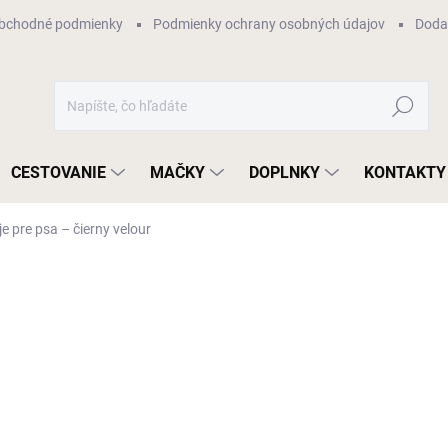
bchodné podmienky
Podmienky ochrany osobných údajov
Dodan
Hľadať
CESTOVANIE
MAČKY
DOPLNKY
KONTAKTY
 pre psa – čierny velour
otenia
ZNAČKA:
PETSTORIES
od
€36,90
Jednotková
ZVOĽTE VARIANT
cena:
VARIANT