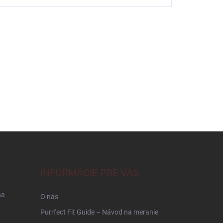
INFORMÁCIE PRE VÁS
na
O nás
Purrfect Fit Guide – Návod na meranie