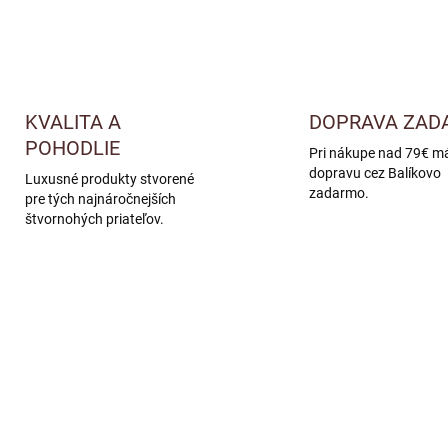
KVALITA A
DOPRAVA ZAD
POHODLIE
Pri nákupe nad 79€ m
dopravu cez Balíkovo
Luxusné produkty stvorené
zadarmo.
pre tých najnáročnejších
štvornohých priateľov.