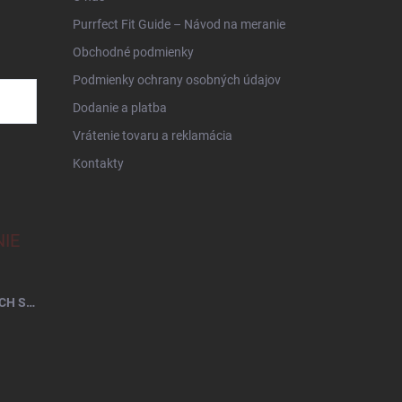
Purrfect Fit Guide – Návod na meranie
Obchodné podmienky
Podmienky ochrany osobných údajov
Dodanie a platba
Vrátenie tovaru a reklamácia
Kontakty
IE
EMI ROZKLADACÍ MAČACÍ PELECH SIVÝ