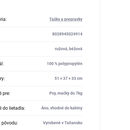
ria
:
Tašky a prepravky
8028945024914
ružová, béžová
ál
:
100 % polypropylén
ry
:
51 × 37 × 33 cm
 pre
:
Psy, mačky do 7kg
 do lietadla
:
Áno, vhodné do kabíny
a pôvodu
:
Vyrobené v Taliansku