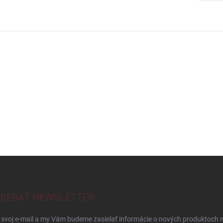
BERAŤ NEWSLETTER
 svoj e-mail a my Vám budeme zasielať informácie o nových produktoch 