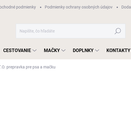
bchodné podmienky
Podmienky ochrany osobných údajov
Dodan
Hľadať
CESTOVANIE
MAČKY
DOPLNKY
KONTAKTY
T.O. prepravka pre psa a mačku
otenia
ZNAČKA:
UNITED PETS MILANO
€66,50
€55
Jednotková
SKLADOM (ODOSIELAME I
cena:
MÔŽEME DORUČIŤ DO:
10.8.2