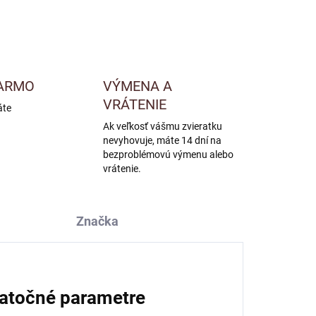
ARMO
VÝMENA A
VRÁTENIE
áte
Ak veľkosť vášmu zvieratku
nevyhovuje, máte 14 dní na
bezproblémovú výmenu alebo
vrátenie.
Značka
atočné parametre