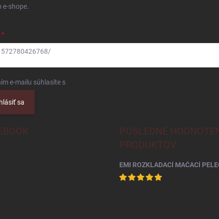
 e-shope.
61572780426768/
ím e-mailu súhlasíte s
podmienkami ochrany osobných údajov
hlásiť sa
EBOOK
POSLEDNÉ HODNOTEN
PRODUKTOV