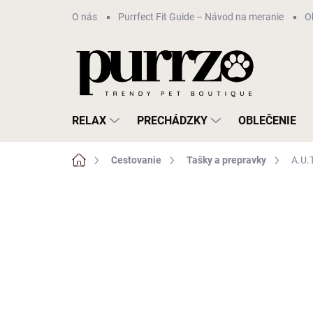
Prejsť
O nás
Purrfect Fit Guide – Návod na meranie
O
na
obsah
RELAX
PRECHÁDZKY
OBLEČENIE
Domov
Cestovanie
Tašky a prepravky
A.U.
Neohodnotené
Podrobnosti hodn