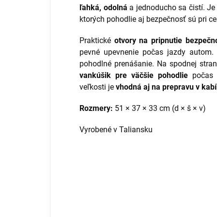
ľahká, odolná
a jednoducho sa čistí. Je
ktorých pohodlie aj bezpečnosť sú pri ce
Praktické
otvory na pripnutie bezpeč
pevné upevnenie počas jazdy autom
pohodlné prenášanie. Na spodnej stra
vankúšik pre väčšie pohodlie
počas c
veľkosti je
vhodná aj na prepravu v kabí
Rozmery:
51 × 37 × 33 cm (d × š × v)
Vyrobené v Taliansku