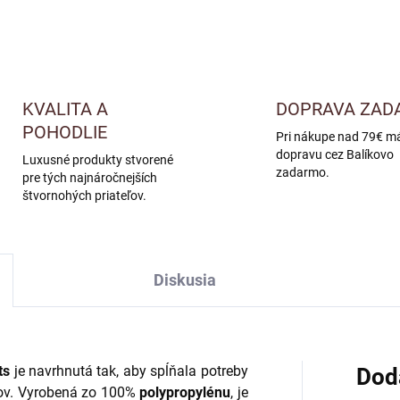
KVALITA A
DOPRAVA ZAD
POHODLIE
Pri nákupe nad 79€ m
dopravu cez Balíkovo
Luxusné produkty stvorené
zadarmo.
pre tých najnáročnejších
štvornohých priateľov.
Diskusia
ts
je navrhnutá tak, aby spĺňala potreby
Dod
ov. Vyrobená zo 100%
polypropylénu
, je