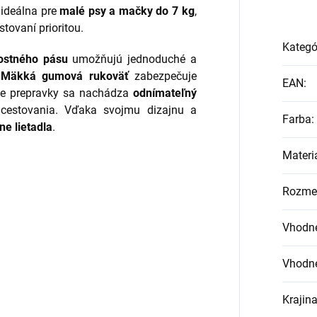
 ideálna pre
malé psy a mačky do 7 kg
,
stovaní prioritou.
Kategó
nostného pásu
umožňujú jednoduché a
.
Mäkká gumová rukoväť
zabezpečuje
EAN
:
ne prepravky sa nachádza
odnímateľný
estovania. Vďaka svojmu dizajnu a
Farba
:
ne lietadla
.
Materi
Rozme
Vhodné
Vhodné
Krajin