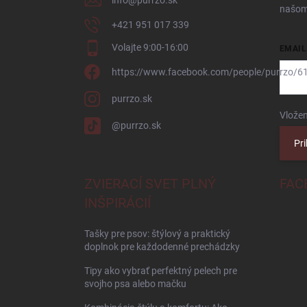
info
@
purrzo.sk
e
našom
‭+421 951 017 339‬
Volajte 9:00-16:00
EMAIL
https://www.facebook.com/people/purrzo/
purrzo.sk
Vložen
@purrzo.sk
Pri
ZVIERACÍ SVET PLNÝ
FAC
INŠPIRÁCIÍ
Tašky pre psov: štýlový a praktický
doplnok pre každodenné prechádzky
Tipy ako vybrať perfektný pelech pre
svojho psa alebo mačku